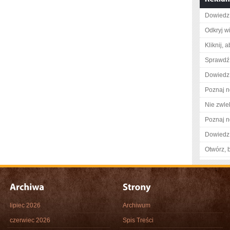
Dowiedz 
Odkryj w
Kliknij, 
Sprawdź 
Dowiedz 
Poznaj n
Nie zwlek
Poznaj n
Dowiedz 
Otwórz, 
lipiec 2026
Archiwum
czerwiec 2026
Spis Treści