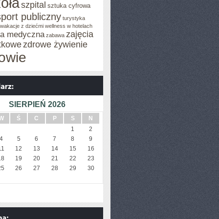
oła
szpital
sztuka cyfrowa
sport publiczny
turystyka
wakacje z dziećmi
wellness w hotelach
zajęcia
za medyczna
zabawa
tkowe
zdrowe żywienie
owie
SIERPIEŃ 2026
W
Ś
C
P
S
N
1
2
4
5
6
7
8
9
11
12
13
14
15
16
18
19
20
21
22
23
25
26
27
28
29
30