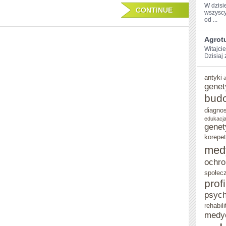
W dzisi
CONTINUE
wszyscy
⁣od ...
Agrotu
Witajci
Dzisiaj
antyki
genet
bud
diagno
edukacja
genet
korepet
med
ochro
społec
prof
psych
rehabili
medy