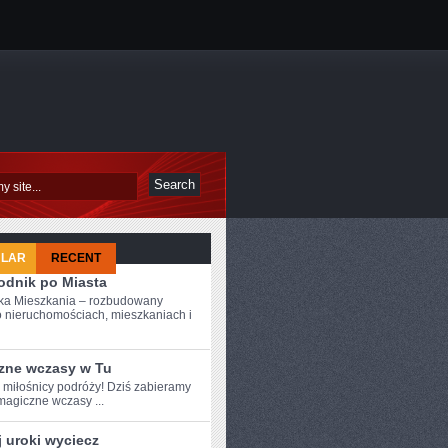
ULAR
RECENT
odnik po Miasta
ka Mieszkania – rozbudowany
o nieruchomościach, mieszkaniach i
zne wczasy w Tu
e miłośnicy ‍podróży! Dziś zabieramy
magiczne wczasy ...
 uroki wyciecz