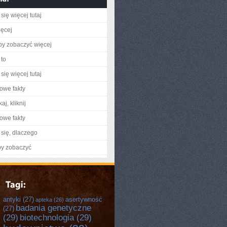
się więcej tutaj
ięcej
aby zobaczyć więcej
to
się więcej tutaj
owe fakty
aj, kliknij
owe fakty
się, dlaczego
by zobaczyć
antyki
(27)
asertywność
apteka
(26)
badania genetyczne
(27)
(29)
biotechnologia
(29)