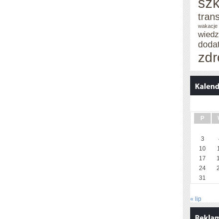
szk
tran
wakacje
wied
doda
zdr
P
3
10
17
24
31
« lip