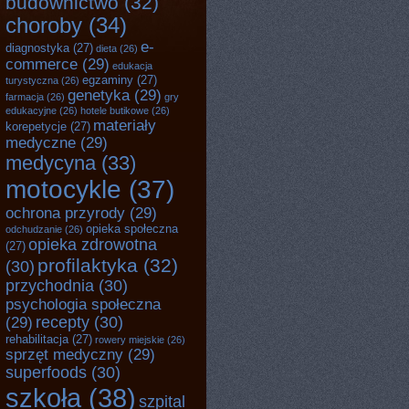
budownictwo
(32)
choroby
(34)
e-
diagnostyka
(27)
dieta
(26)
commerce
(29)
edukacja
egzaminy
(27)
turystyczna
(26)
genetyka
(29)
farmacja
(26)
gry
edukacyjne
(26)
hotele butikowe
(26)
materiały
korepetycje
(27)
medyczne
(29)
medycyna
(33)
motocykle
(37)
ochrona przyrody
(29)
opieka społeczna
odchudzanie
(26)
opieka zdrowotna
(27)
profilaktyka
(32)
(30)
przychodnia
(30)
psychologia społeczna
recepty
(30)
(29)
rehabilitacja
(27)
rowery miejskie
(26)
sprzęt medyczny
(29)
superfoods
(30)
szkoła
(38)
szpital