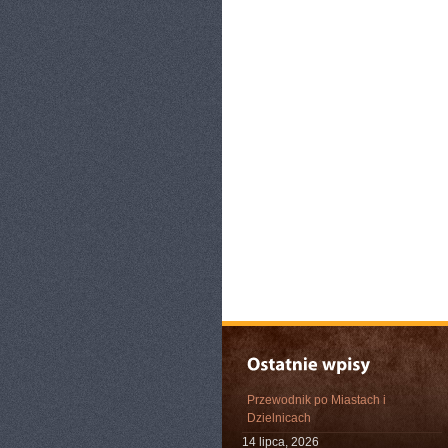
Przewodnik po Miastach i
Dzielnicach
14 lipca, 2026