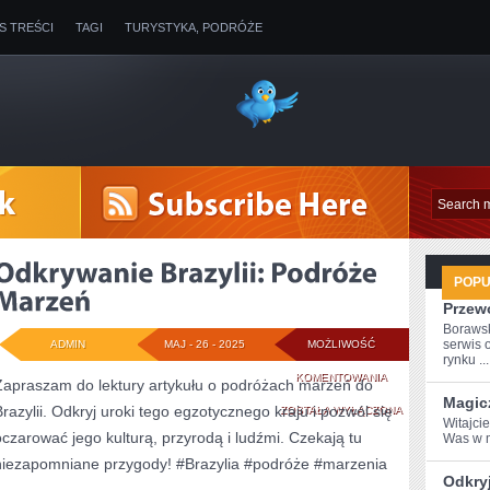
IS TREŚCI
TAGI
TURYSTYKA, PODRÓŻE
POP
Przew
Boraws
serwis 
ADMIN
MAJ - 26 - 2025
MOŻLIWOŚĆ
rynku ...
ODKRYWANIE
KOMENTOWANIA
Zapraszam do lektury artykułu o podróżach marzeń do
Magic
Brazylii. Odkryj uroki tego egzotycznego kraju i pozwól się
BRAZYLII:
ZOSTAŁA WYŁĄCZONA
Witajci
oczarować jego kulturą, przyrodą i ludźmi. Czekają tu
Was ⁢w 
PODRÓŻE
niezapomniane przygody! #Brazylia #podróże #marzenia
MARZEŃ
Odkryj