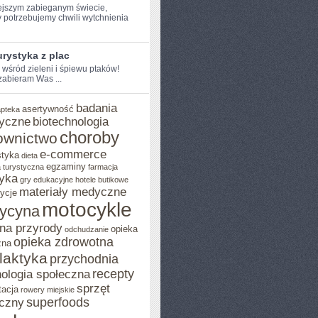
ejszym ​zabieganym świecie,
 potrzebujemy chwili wytchnienia
rystyka z plac
e wśród zieleni i śpiewu ptaków!
 zabieram Was ...
badania
asertywność
apteka
yczne
biotechnologia
choroby
ownictwo
e-commerce
styka
dieta
egzaminy
 turystyczna
farmacja
yka
gry edukacyjne
hotele butikowe
materiały medyczne
ycje
motocykle
ycyna
na przyrody
opieka
odchudzanie
opieka zdrowotna
zna
ilaktyka
przychodnia
recepty
ologia społeczna
sprzęt
tacja
rowery miejskie
superfoods
czny