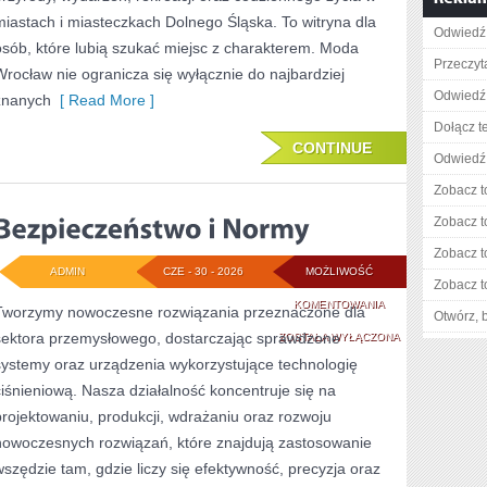
miastach i miasteczkach Dolnego Śląska. To witryna dla
Odwiedź 
osób, które lubią szukać miejsc z charakterem. Moda
Przeczyt
Wrocław nie ogranicza się wyłącznie do najbardziej
Odwiedź 
znanych
[ Read More ]
Dołącz t
CONTINUE
Odwiedź 
Zobacz t
Zobacz t
Zobacz t
ADMIN
CZE - 30 - 2026
MOŻLIWOŚĆ
Zobacz t
BEZPIECZEŃSTWO
KOMENTOWANIA
Tworzymy nowoczesne rozwiązania przeznaczone dla
Otwórz, 
sektora przemysłowego, dostarczając sprawdzone
I
ZOSTAŁA WYŁĄCZONA
systemy oraz urządzenia wykorzystujące technologię
NORMY
ciśnieniową. Nasza działalność koncentruje się na
projektowaniu, produkcji, wdrażaniu oraz rozwoju
nowoczesnych rozwiązań, które znajdują zastosowanie
wszędzie tam, gdzie liczy się efektywność, precyzja oraz