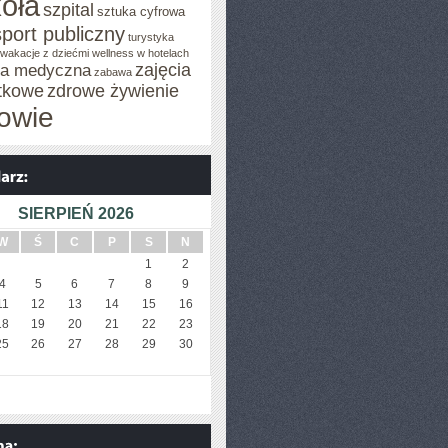
oła
szpital
sztuka cyfrowa
sport publiczny
turystyka
wakacje z dziećmi
wellness w hotelach
zajęcia
za medyczna
zabawa
tkowe
zdrowe żywienie
owie
SIERPIEŃ 2026
W
Ś
C
P
S
N
1
2
4
5
6
7
8
9
11
12
13
14
15
16
18
19
20
21
22
23
25
26
27
28
29
30