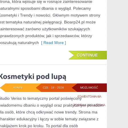
strona, która wpisuje się w rosnące zainteresowanie
naturalnymi sposobami dbania o wygląd. Polecamy
Kosmetyki i Trendy i nowości. Głównym motywem strony
jest tematyka naturalnej pielęgnacji. Bioarp24.pl może
zainteresować zarówno użytkowników szukających
sprawdzonych produktów, jak i sprzedawców, którzy
poszukują naturalnych
[ Read More ]
CONTINUE
ADMIN
CZE - 19 - 2026
MOŻLIWOŚĆ
KOSMETYKI
KOMENTOWANIA
Studio Veriss to tematyczny portal poświęcony
świadomemu dbaniu o wygląd oraz praktycznym poradom
POD
ZOSTAŁA WYŁĄCZONA
dla osób, które chcą odkrywać nowe trendy. Strona ma
LUPĄ
charakter edukacyjny i łączy w sobie tematy związane z
makijażem krok po kroku. To portal dla osób