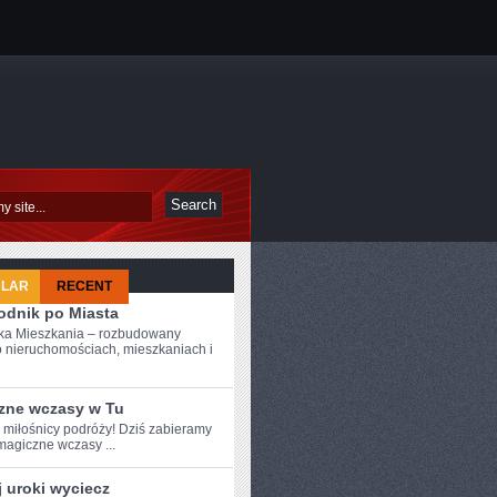
ULAR
RECENT
odnik po Miasta
ka Mieszkania – rozbudowany
o nieruchomościach, mieszkaniach i
zne wczasy w Tu
e miłośnicy ‍podróży! Dziś zabieramy
magiczne wczasy ...
 uroki wyciecz