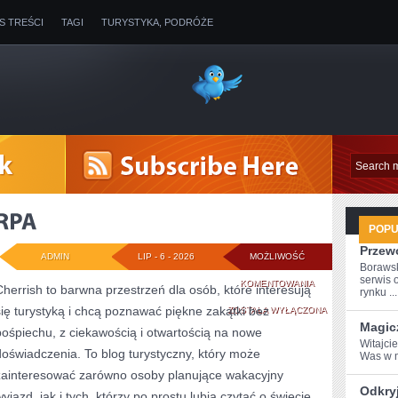
IS TREŚCI
TAGI
TURYSTYKA, PODRÓŻE
POP
Przew
ADMIN
LIP - 6 - 2026
MOŻLIWOŚĆ
Boraws
serwis 
RPA
KOMENTOWANIA
Cherrish to barwna przestrzeń dla osób, które interesują
rynku ...
się turystyką i chcą poznawać piękne zakątki bez
ZOSTAŁA WYŁĄCZONA
Magic
pośpiechu, z ciekawością i otwartością na nowe
Witajci
doświadczenia. To blog turystyczny, który może
Was ⁢w 
zainteresować zarówno osoby planujące wakacyjny
Odkryj
yjazd, jak i tych, którzy po prostu lubią czytać o świecie,