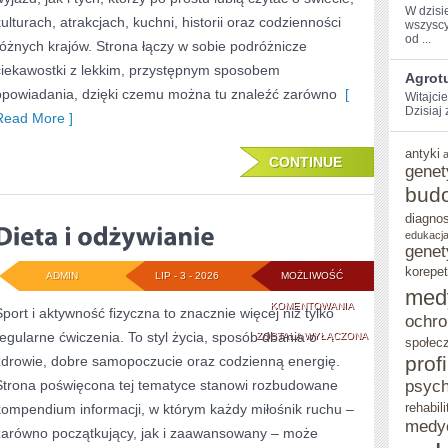
W dzisi
kulturach, atrakcjach, kuchni, historii oraz codzienności
wszyscy
⁣od ...
różnych krajów. Strona łączy w sobie podróżnicze
ciekawostki z lekkim, przystępnym sposobem
Agrotu
opowiadania, dzięki czemu można tu znaleźć zarówno
[
Witajci
Dzisiaj
Read More ]
antyki
CONTINUE
genet
bud
diagno
edukacja
genet
korepet
ADMIN
LIP - 3 - 2026
MOŻLIWOŚĆ
med
DIETA
KOMENTOWANIA
Sport i aktywność fizyczna to znacznie więcej niż tylko
ochro
regularne ćwiczenia. To styl życia, sposób dbania o
I
ZOSTAŁA WYŁĄCZONA
społec
prof
zdrowie, dobre samopoczucie oraz codzienną energię.
ODŻYWIANIE
Strona poświęcona tej tematyce stanowi rozbudowane
psych
rehabili
kompendium informacji, w którym każdy miłośnik ruchu –
medy
zarówno początkujący, jak i zaawansowany – może