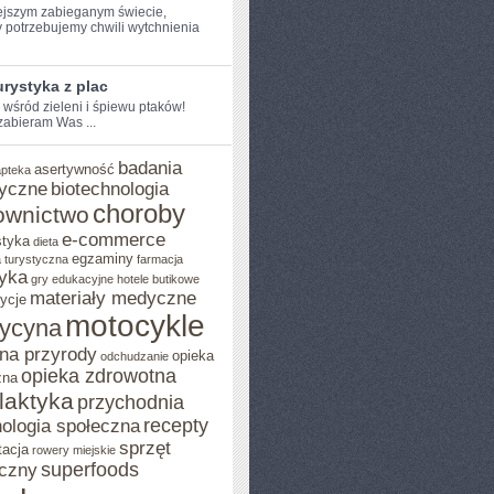
ejszym ​zabieganym świecie,
 potrzebujemy chwili wytchnienia
rystyka z plac
e wśród zieleni i śpiewu ptaków!
 zabieram Was ...
badania
asertywność
apteka
yczne
biotechnologia
choroby
ownictwo
e-commerce
styka
dieta
egzaminy
 turystyczna
farmacja
yka
gry edukacyjne
hotele butikowe
materiały medyczne
ycje
motocykle
ycyna
na przyrody
opieka
odchudzanie
opieka zdrowotna
zna
ilaktyka
przychodnia
recepty
ologia społeczna
sprzęt
tacja
rowery miejskie
superfoods
czny