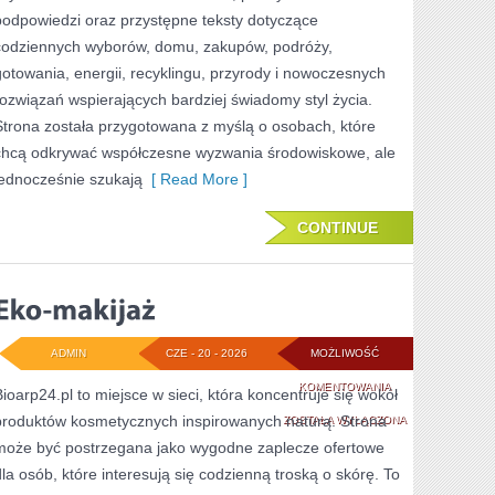
podpowiedzi oraz przystępne teksty dotyczące
codziennych wyborów, domu, zakupów, podróży,
gotowania, energii, recyklingu, przyrody i nowoczesnych
rozwiązań wspierających bardziej świadomy styl życia.
Strona została przygotowana z myślą o osobach, które
chcą odkrywać współczesne wyzwania środowiskowe, ale
jednocześnie szukają
[ Read More ]
CONTINUE
ADMIN
CZE - 20 - 2026
MOŻLIWOŚĆ
EKO-
KOMENTOWANIA
Bioarp24.pl to miejsce w sieci, która koncentruje się wokół
produktów kosmetycznych inspirowanych naturą. Strona
MAKIJAŻ
ZOSTAŁA WYŁĄCZONA
może być postrzegana jako wygodne zaplecze ofertowe
dla osób, które interesują się codzienną troską o skórę. To