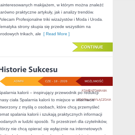
zainteresowanych makijażem, w którym można znaleźć
zarówno praktyczne artykuły, jak i analizy trendów.
Polecam Profesjonalne triki wizażystów i Moda i Uroda.
Tematyka strony skupia się przede wszystkim na
urodowych trikach, ale
[ Read More ]
CONTINUE
ADMIN
CZE - 18 - 2026
MOŻLIWOŚĆ
HISTORIE
KOMENTOWANIA
Spalarnia kalorii – inspirujący przewodnik po redukcji
masy ciała Spalarnia kalorii to miejsce w internecie
SUKCESU
ZOSTAŁA WYŁĄCZONA
stworzony z myślą o osobach, które chcą przemyśleć
temat spalania kalorii i szukają praktycznych informacji
podanych w ludzki sposób. To przestrzeń dla czytelników,
którzy nie chcą opierać się wyłącznie na internetowych