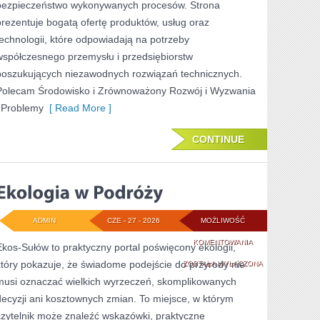
bezpieczeństwo wykonywanych procesów. Strona
prezentuje bogatą ofertę produktów, usług oraz
technologii, które odpowiadają na potrzeby
współczesnego przemysłu i przedsiębiorstw
poszukujących niezawodnych rozwiązań technicznych.
Polecam Środowisko i Zrównoważony Rozwój i Wyzwania
i Problemy
[ Read More ]
CONTINUE
ADMIN
CZE - 27 - 2026
MOŻLIWOŚĆ
EKOLOGIA
KOMENTOWANIA
Ekos-Sułów to praktyczny portal poświęcony ekologii,
który pokazuje, że świadome podejście do przyrody nie
W
ZOSTAŁA WYŁĄCZONA
musi oznaczać wielkich wyrzeczeń, skomplikowanych
PODRÓŻY
decyzji ani kosztownych zmian. To miejsce, w którym
czytelnik może znaleźć wskazówki, praktyczne