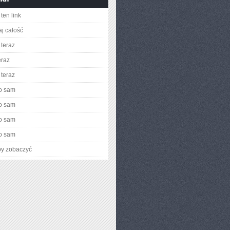
ten link
aj całość
teraz
eraz
teraz
o sam
o sam
o sam
o sam
by zobaczyć