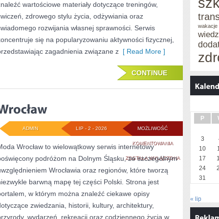
szk
znaleźć wartościowe materiały dotyczące treningów,
tran
ćwiczeń, zdrowego stylu życia, odżywiania oraz
wakacje
świadomego rozwijania własnej sprawności. Serwis
wied
koncentruje się na popularyzowaniu aktywności fizycznej,
doda
przedstawiając zagadnienia związane z
[ Read More ]
zdr
CONTINUE
P
ADMIN
LIP - 2 - 2026
MOŻLIWOŚĆ
3
WROCŁAW
KOMENTOWANIA
Moda Wrocław to wielowątkowy serwis internetowy
10
poświęcony podróżom na Dolnym Śląsku, ze szczególnym
ZOSTAŁA WYŁĄCZONA
17
24
uwzględnieniem Wrocławia oraz regionów, które tworzą
31
niezwykle barwną mapę tej części Polski. Strona jest
portalem, w którym można znaleźć ciekawe opisy
« lip
otyczące zwiedzania, historii, kultury, architektury,
przyrody, wydarzeń, rekreacji oraz codziennego życia w