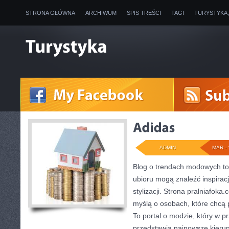
STRONA GŁÓWNA
ARCHIWUM
SPIS TREŚCI
TAGI
TURYSTYKA
ADMIN
MAR - 
Blog o trendach modowych to 
ubioru mogą znaleźć inspirac
stylizacji. Strona pralniafoka
myślą o osobach, które chcą
To portal o modzie, który w 
przedstawia najnowsze kieru