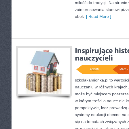
miłość do tradycji. Na stroni
zainteresowania stanowi pizz
obok
[ Read More ]
ADMIN
MAR - 
szkolakamionka.pl to wartośc
nauczaniu w różnych krajach, 
może być miejscem poszerzan
w którym treści o nauce nie k
perspektywie, lecz prowadzą 
systemy edukacji obecne na c
się na tematach związanych
uczniowskiej, a także na zaga