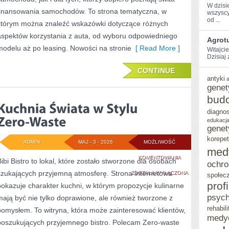
W dzisi
finansowania samochodów. To strona tematyczna, w
wszyscy
⁣od ...
którym można znaleźć wskazówki dotyczące różnych
aspektów korzystania z auta, od wyboru odpowiedniego
Agrotu
modelu aż po leasing. Nowości na stronie
[ Read More ]
Witajci
Dzisiaj
CONTINUE
antyki
genet
bud
diagno
edukacja
genet
korepet
ADMIN
MAJ - 3 - 2026
MOŻLIWOŚĆ
med
KUCHNIA
KOMENTOWANIA
Bibi Bistro to lokal, które zostało stworzone dla osobach
ochro
szukających przyjemną atmosferę. Strona internetowa
ŚWIATA
ZOSTAŁA WYŁĄCZONA
społec
prof
pokazuje charakter kuchni, w którym propozycje kulinarne
W
psych
mają być nie tylko doprawione, ale również tworzone z
STYLU
rehabili
pomysłem. To witryna, która może zainteresować klientów,
medy
ZERO-
poszukujących przyjemnego bistro. Polecam Zero-waste