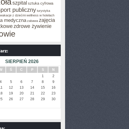
oła
szpital
sztuka cyfrowa
sport publiczny
turystyka
wakacje z dziećmi
wellness w hotelach
zajęcia
za medyczna
zabawa
tkowe
zdrowe żywienie
owie
SIERPIEŃ 2026
W
Ś
C
P
S
N
1
2
4
5
6
7
8
9
11
12
13
14
15
16
18
19
20
21
22
23
25
26
27
28
29
30