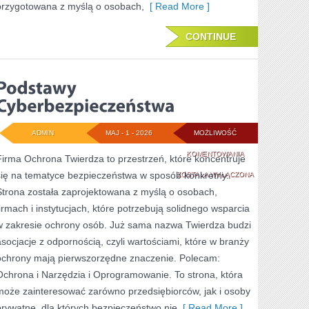
przygotowana z myślą o osobach,
[ Read More ]
CONTINUE
ADMIN
MAJ - 1 - 2026
MOŻLIWOŚĆ
PODSTAWY
KOMENTOWANIA
Firma Ochrona Twierdza to przestrzeń, które koncentruje
się na tematyce bezpieczeństwa w sposób konkretny.
CYBERBEZPIECZE
ZOSTAŁA WYŁĄCZONA
Strona została zaprojektowana z myślą o osobach,
firmach i instytucjach, które potrzebują solidnego wsparcia
w zakresie ochrony osób. Już sama nazwa Twierdza budzi
asocjacje z odpornością, czyli wartościami, które w branży
ochrony mają pierwszorzędne znaczenie. Polecam:
Ochrona i Narzędzia i Oprogramowanie. To strona, która
może zainteresować zarówno przedsiębiorców, jak i osoby
prywatne, dla których bezpieczeństwo nie
[ Read More ]