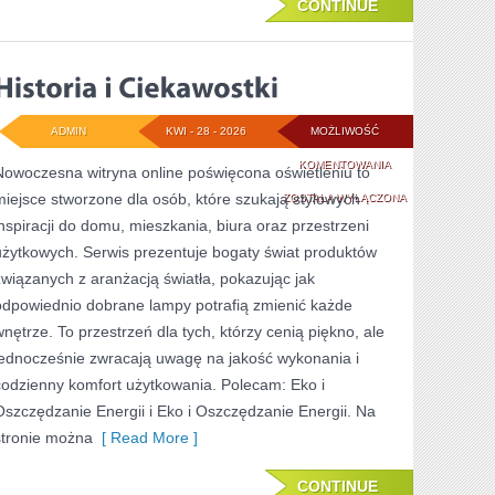
CONTINUE
ADMIN
KWI - 28 - 2026
MOŻLIWOŚĆ
HISTORIA
KOMENTOWANIA
Nowoczesna witryna online poświęcona oświetleniu to
miejsce stworzone dla osób, które szukają stylowych
I
ZOSTAŁA WYŁĄCZONA
inspiracji do domu, mieszkania, biura oraz przestrzeni
CIEKAWOSTKI
użytkowych. Serwis prezentuje bogaty świat produktów
związanych z aranżacją światła, pokazując jak
odpowiednio dobrane lampy potrafią zmienić każde
wnętrze. To przestrzeń dla tych, którzy cenią piękno, ale
jednocześnie zwracają uwagę na jakość wykonania i
codzienny komfort użytkowania. Polecam: Eko i
Oszczędzanie Energii i Eko i Oszczędzanie Energii. Na
stronie można
[ Read More ]
CONTINUE