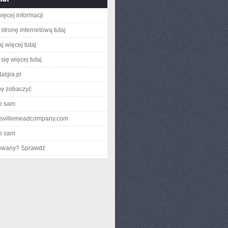
ięcej informacji
stronę internetową tutaj
j więcej tutaj
się więcej tutaj
algia.pl
by zobaczyć
o sam
ouisvillemeadcompany.com
o sam
gowany? Sprawdź