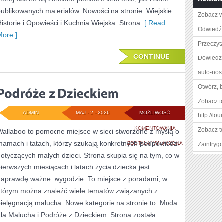
publikowanych materiałów. Nowości na stronie: Wiejskie
Zobacz w
Historie i Opowieści i Kuchnia Wiejska. Strona
[ Read
Odwiedź 
More ]
Przeczyta
CONTINUE
Dowiedz 
auto-nost
Otwórz, 
Zobacz t
ADMIN
MAJ - 2 - 2026
MOŻLIWOŚĆ
http://l
PODRÓŻE
KOMENTOWANIA
Zobacz t
Wallaboo to pomocne miejsce w sieci stworzone z myślą o
mamach i tatach, którzy szukają konkretnych podpowiedzi
Z
ZOSTAŁA WYŁĄCZONA
Zaintry
dotyczących małych dzieci. Strona skupia się na tym, co w
DZIECKIEM
pierwszych miesiącach i latach życia dziecka jest
naprawdę ważne: wygodzie. To miejsce z poradami, w
którym można znaleźć wiele tematów związanych z
pielęgnacją malucha. Nowe kategorie na stronie to: Moda
dla Malucha i Podróże z Dzieckiem. Strona została