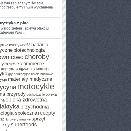
ejszym ​zabieganym świecie,
 potrzebujemy chwili wytchnienia
rystyka z plac
e wśród zieleni i śpiewu ptaków!
 zabieram Was ...
badania
asertywność
apteka
yczne
biotechnologia
choroby
ownictwo
e-commerce
styka
dieta
egzaminy
 turystyczna
farmacja
yka
gry edukacyjne
hotele butikowe
materiały medyczne
ycje
motocykle
ycyna
na przyrody
opieka
odchudzanie
opieka zdrowotna
zna
ilaktyka
przychodnia
recepty
ologia społeczna
sprzęt
tacja
rowery miejskie
superfoods
czny