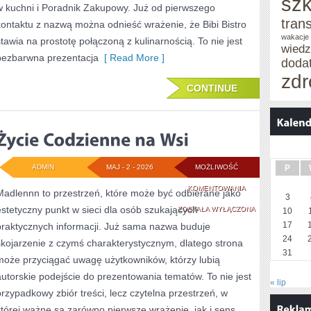
szk
w kuchni i Poradnik Zakupowy. Już od pierwszego
WASTE
tran
kontaktu z nazwą można odnieść wrażenie, że Bibi Bistro
wakacje
stawia na prostotę połączoną z kulinarnością. To nie jest
wied
bezbarwna prezentacja
[ Read More ]
doda
zdr
CONTINUE
ADMIN
MAJ - 2 - 2026
MOŻLIWOŚĆ
P
ŻYCIE
KOMENTOWANIA
Madlennn to przestrzeń, które może być odbierane jako
3
estetyczny punkt w sieci dla osób szukających
CODZIENNE
ZOSTAŁA WYŁĄCZONA
10
17
praktycznych informacji. Już sama nazwa buduje
NA
24
skojarzenie z czymś charakterystycznym, dlatego strona
WSI
31
może przyciągać uwagę użytkowników, którzy lubią
autorskie podejście do prezentowania tematów. To nie jest
« lip
przypadkowy zbiór treści, lecz czytelna przestrzeń, w
której ważne są zarówno pierwsze wrażenie, jak i sens