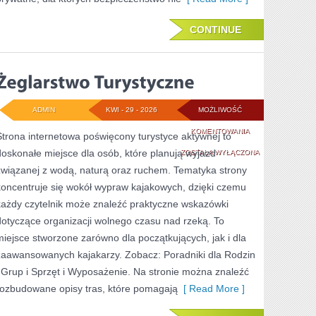
CONTINUE
ADMIN
KWI - 29 - 2026
MOŻLIWOŚĆ
ŻEGLARSTWO
KOMENTOWANIA
Strona internetowa poświęcony turystyce aktywnej to
doskonałe miejsce dla osób, które planują wyjazd
TURYSTYCZNE
ZOSTAŁA WYŁĄCZONA
związanej z wodą, naturą oraz ruchem. Tematyka strony
koncentruje się wokół wypraw kajakowych, dzięki czemu
każdy czytelnik może znaleźć praktyczne wskazówki
dotyczące organizacji wolnego czasu nad rzeką. To
miejsce stworzone zarówno dla początkujących, jak i dla
zaawansowanych kajakarzy. Zobacz: Poradniki dla Rodzin
i Grup i Sprzęt i Wyposażenie. Na stronie można znaleźć
rozbudowane opisy tras, które pomagają
[ Read More ]