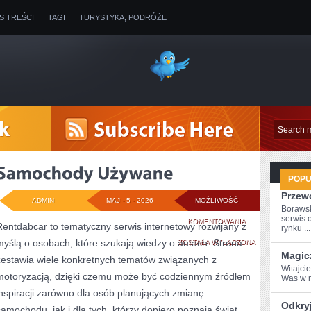
IS TREŚCI
TAGI
TURYSTYKA, PODRÓŻE
POP
Przew
ADMIN
MAJ - 5 - 2026
MOŻLIWOŚĆ
Boraws
serwis 
SAMOCHODY
KOMENTOWANIA
Rentdabcar to tematyczny serwis internetowy rozwijany z
rynku ...
myślą o osobach, które szukają wiedzy o autach. Strona
UŻYWANE
ZOSTAŁA WYŁĄCZONA
Magic
zestawia wiele konkretnych tematów związanych z
Witajci
motoryzacją, dzięki czemu może być codziennym źródłem
Was ⁢w 
inspiracji zarówno dla osób planujących zmianę
Odkryj
samochodu, jak i dla tych, którzy dopiero poznają świat