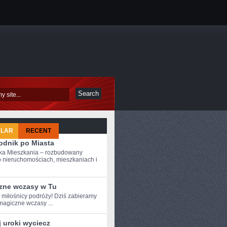
ULAR
RECENT
odnik po Miasta
ka Mieszkania – rozbudowany
o nieruchomościach, mieszkaniach i
zne wczasy w Tu
e miłośnicy ‍podróży! Dziś zabieramy
magiczne wczasy ...
 uroki wyciecz