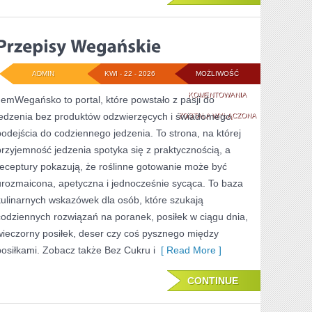
ADMIN
KWI - 22 - 2026
MOŻLIWOŚĆ
PRZEPISY
KOMENTOWANIA
JemWegańsko to portal, które powstało z pasji do
jedzenia bez produktów odzwierzęcych i świadomego
WEGAŃSKIE
ZOSTAŁA WYŁĄCZONA
podejścia do codziennego jedzenia. To strona, na której
przyjemność jedzenia spotyka się z praktycznością, a
receptury pokazują, że roślinne gotowanie może być
urozmaicona, apetyczna i jednocześnie sycąca. To baza
kulinarnych wskazówek dla osób, które szukają
codziennych rozwiązań na poranek, posiłek w ciągu dnia,
wieczorny posiłek, deser czy coś pysznego między
posiłkami. Zobacz także Bez Cukru i
[ Read More ]
CONTINUE