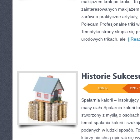
makijażem krok po kroku. To 
zainteresowanych makijażem
zarówno praktyczne artykuły, j
Polecam Profesjonalne triki w
Tematyka strony skupia się p
urodowych trikach, ale
[ Read
ADMIN
CZE - 
Spalarnia kalorii – inspirując
masy ciała Spalarnia kalorii t
stworzony z myślą o osobach
temat spalania kalorii i szuka
podanych w ludzki sposób. To 
którzy nie chcą opierać się w