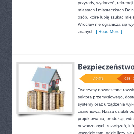
przyrody, wydarzeń, rekreacj
miastach i miasteczkach Doln
osób, które lubią szukać mie
Wrocław nie ogranicza się wył
znanych
[ Read More ]
ADMIN
CZE - 
Tworzymy nowoczesne rozwią
sektora przemysłowego, dost
systemy oraz urządzenia wyko
ciśnieniową. Nasza działalnoś
projektowaniu, produkcji, wdr
nowoczesnych rozwiązań, któ
wszędzie tam, gdzie liczy się