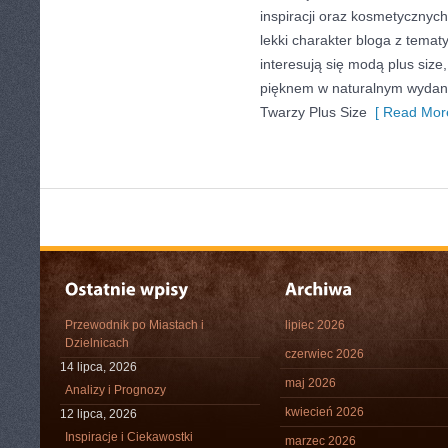
inspiracji oraz kosmetycznych
lekki charakter bloga z temat
interesują się modą plus siz
pięknem w naturalnym wydani
Twarzy Plus Size
[ Read More
Przewodnik po Miastach i
lipiec 2026
Dzielnicach
czerwiec 2026
14 lipca, 2026
maj 2026
Analizy i Prognozy
kwiecień 2026
12 lipca, 2026
Inspiracje i Ciekawostki
marzec 2026