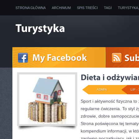
STRONA GŁÓWNA
ARCHIWUM
SPIS TREŚCI
TAGI
TURYSTYKA
ADMIN
LIP - 
Sport i aktywność fizyczna to 
regularne ćwiczenia. To styl 
zdrowie, dobre samopoczucie
Strona poświęcona tej temat
kompendium informacji, w któ
zarówno początkujący, jak i