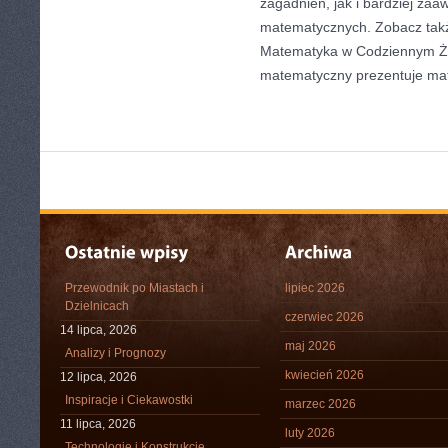
zagadnień, jak i bardziej z
matematycznych. Zobacz tak
Matematyka w Codziennym Życ
matematyczny prezentuje ma
Przewodnik po Miastach i
lipiec 2026
Dzielnicach
czerwiec 2026
14 lipca, 2026
maj 2026
Analizy i Prognozy
kwiecień 2026
12 lipca, 2026
Inspiracje i Ciekawostki
marzec 2026
11 lipca, 2026
luty 2026
Technologie i Konstrukcje