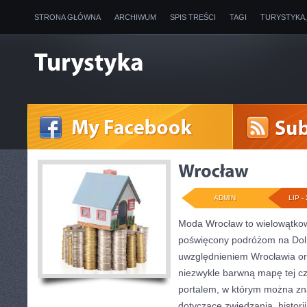
STRONA GŁÓWNA
ARCHIWUM
SPIS TREŚCI
TAGI
TURYSTYKA
ADMIN
LIP - 
Moda Wrocław to wielowątkow
poświęcony podróżom na Dol
uwzględnieniem Wrocławia or
niezwykle barwną mapę tej czę
portalem, w którym można zn
dotyczące zwiedzania, historii,