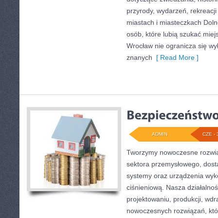
przyrody, wydarzeń, rekreacj
miastach i miasteczkach Doln
osób, które lubią szukać mie
Wrocław nie ogranicza się wył
znanych
[ Read More ]
ADMIN
CZE - 
Tworzymy nowoczesne rozwią
sektora przemysłowego, dost
systemy oraz urządzenia wyko
ciśnieniową. Nasza działalnoś
projektowaniu, produkcji, wdr
nowoczesnych rozwiązań, któ