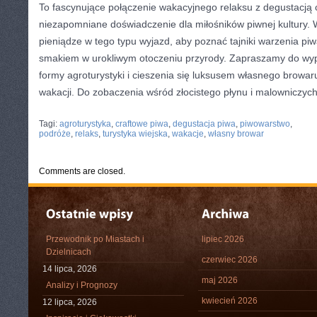
‍To ⁢fascynujące⁤ połączenie wakacyjnego relaksu z degustacją‌
niezapomniane doświadczenie dla miłośników piwnej‍ kultury. 
pieniądze w⁤ tego ​typu ‍wyjazd, ⁤aby ⁤poznać ‍tajniki warzenia pi
smakiem ​w urokliwym⁤ otoczeniu przyrody. Zapraszamy do wyp
⁢formy agroturystyki‌ i​ cieszenia się luksusem własnego ⁢browa
wakacji. ‍Do zobaczenia wśród złocistego ​płynu i⁢ malowniczych
CATEGORIES:
TURYSTYKA, PODRÓŻE
Tagi:
agroturystyka
,
craftowe piwa
,
degustacja piwa
,
piwowarstwo
,
podróże
,
relaks
,
turystyka wiejska
,
wakacje
,
własny browar
Comments are closed.
Przewodnik po Miastach i
lipiec 2026
Dzielnicach
czerwiec 2026
14 lipca, 2026
maj 2026
Analizy i Prognozy
kwiecień 2026
12 lipca, 2026