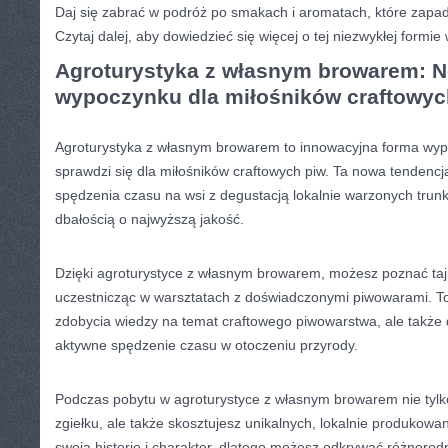
Daj się⁢ zabrać w podróż po smakach i‌ aromatach, które zapadn
Czytaj dalej,⁣ aby dowiedzieć⁢ się więcej o tej niezwykłej formi
Agroturystyka⁢ z własnym ​browarem: 
wypoczynku​ dla miłośników craftowyc
Agroturystyka z własnym⁤ browarem to innowacyjna forma wypoc
sprawdzi się dla miłośników⁢ craftowych ‌piw. Ta nowa tendencja
⁢spędzenia czasu na ⁤wsi z ‍degustacją ‍lokalnie warzonych trun
dbałością o najwyższą jakość.
Dzięki ​agroturystyce z własnym browarem, ​możesz poznać tajn
uczestnicząc‍ w warsztatach z doświadczonymi ⁣piwowarami. ‌To 
zdobycia wiedzy na⁤ temat⁣ craftowego piwowarstwa, ⁤ale także
aktywne​ spędzenie czasu w otoczeniu przyrody.
Podczas​ pobytu w agroturystyce z własnym browarem nie ​tylk
zgiełku, ale także skosztujesz ‌unikalnych, lokalnie produkowa
swoją historię i charakter, dlatego możesz odkrywać różnorodn