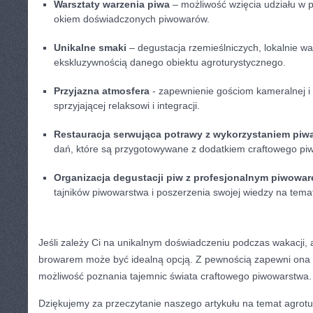
Warsztaty warzenia piwa
– możliwość⁢ wzięcia udziału w p
okiem ⁣doświadczonych piwowarów.
Unikalne smaki
– degustacja‍ rzemieślniczych,‌ lokalnie w
⁤ekskluzywnością danego‌ obiektu agroturystycznego.
Przyjazna‍ atmosfera
-‌ zapewnienie gościom kameralnej i‍ 
sprzyjającej ⁤relaksowi‌ i integracji.
Restauracja serwująca⁣ potrawy z⁢ wykorzystaniem piw
dań, ‌które są przygotowywane z dodatkiem‍ craftowego pi
Organizacja ‍degustacji piw‍ z profesjonalnym piwowa
tajników piwowarstwa ⁤i poszerzenia swojej wiedzy na temat
Jeśli ⁢zależy Ci na unikalnym⁤ doświadczeniu podczas wakacji, ⁢
browarem​ może być idealną opcją. Z pewnością zapewni ona
możliwość poznania tajemnic świata​ craftowego piwowarstwa.
Dziękujemy za przeczytanie naszego artykułu na temat ‌agrotu