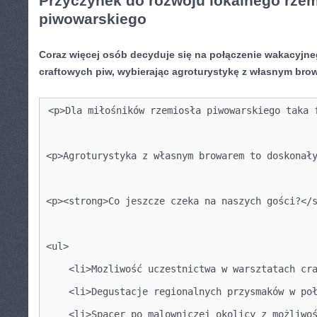
Przyczynek do rozwoju lokalnego rzem
piwowarskiego
Coraz więcej ⁣osób decyduje ‌się na połączenie wakacyjne
craftowych⁣ piw, wybierając agroturystykę z własnym bro
<p>Dla miłośników rzemiosła piwowarskiego taka 
<p>Agroturystyka z własnym browarem to doskonał
<p><strong>Co jeszcze czeka na naszych gości?</
<ul>
    <li>Mozliwość uczestnictwa w warsztatach cr
    <li>Degustacje regionalnych przysmaków w po
    <li>Spacer po malowniczej okolicy z możliwo