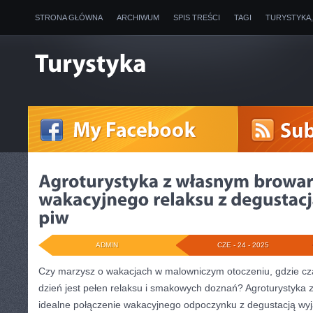
STRONA GŁÓWNA
ARCHIWUM
SPIS TREŚCI
TAGI
TURYSTYKA
ADMIN
CZE - 24 - 2025
Czy marzysz o wakacjach w ‍malowniczym otoczeniu, ⁢gdzie‍ czas
‍dzień jest pełen relaksu i smakowych doznań? Agroturystyka
idealne połączenie‌ wakacyjnego odpoczynku ‍z degustacją wy