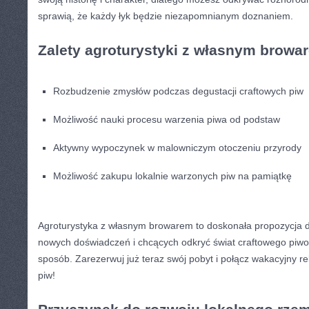
sprawią, że‌ każdy łyk będzie niezapomnianym doznaniem.
Zalety ⁤agroturystyki z​ własnym⁤ browa
Rozbudzenie zmysłów podczas degustacji⁤ craftowych piw
Możliwość nauki procesu warzenia piwa ‍od⁤ podstaw
Aktywny wypoczynek w malowniczym otoczeniu przyrody
Możliwość zakupu ‌lokalnie⁢ warzonych piw na pamiątkę
Agroturystyka ​z własnym browarem to ⁢doskonała propozycja⁢
nowych‌ doświadczeń i chcących odkryć ‌świat craftowego piw
sposób. Zarezerwuj już teraz swój pobyt ‍i ⁣połącz wakacyjny r
piw!