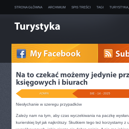
STRONA GŁÓWNA
ARCHIWUM
SPIS TREŚCI
TAGI
TURYSTYKA
ADMIN
SIE - 14 - 2025
Niesłychanie w szeregu przypadków
Zależy nam na tym, aby czas wyczekiwania na paczkę wysłan
kurierskiej był jak najkrótszy. Skutkiem tego też korzystamy z 