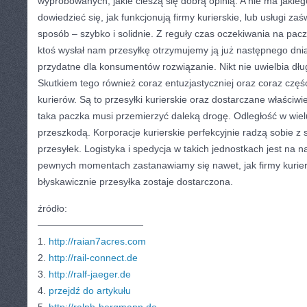
wypróbowanych, jakie cieszą się dobrą opinią. A nie ma jakie
dowiedzieć się, jak funkcjonują firmy kurierskie, lub usługi z
sposób – szybko i solidnie. Z reguły czas oczekiwania na pacz
ktoś wysłał nam przesyłkę otrzymujemy ją już następnego dnia
przydatne dla konsumentów rozwiązanie. Nikt nie uwielbia dł
Skutkiem tego również coraz entuzjastyczniej oraz coraz częś
kurierów. Są to przesyłki kurierskie oraz dostarczane właściw
taka paczka musi przemierzyć daleką drogę. Odległość w wiel
przeszkodą. Korporacje kurierskie perfekcyjnie radzą sobie z
przesyłek. Logistyka i spedycja w takich jednostkach jest na
pewnych momentach zastanawiamy się nawet, jak firmy kuriersk
błyskawicznie przesyłka zostaje dostarczona.
źródło:
———————————
1.
http://raian7acres.com
2.
http://rail-connect.de
3.
http://ralf-jaeger.de
4.
przejdź do artykułu