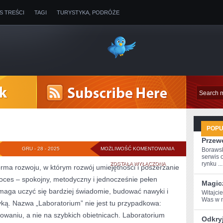
IS TREŚCI
TAGI
TURYSTYKA, PODRÓŻE
POP
Przew
PALEONTOLOGIA
GRU - 28 - 2025
MOŻLIWOŚĆ KOMENTOWANIA
Boraws
serwis 
rynku ...
ZOSTAŁA WYŁĄCZONA
orma rozwoju, w którym rozwój umiejętności i poszerzanie
oces – spokojny, metodyczny i jednocześnie pełen
Magic
omaga uczyć się bardziej świadomie, budować nawyki i
Witajci
Was ⁢w 
tyką. Nazwa „Laboratorium” nie jest tu przypadkowa:
towaniu, a nie na szybkich obietnicach. Laboratorium
Odkryj