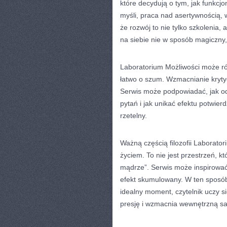
które decydują o tym, jak funkcj
myśli, praca nad asertywnością, 
że rozwój to nie tylko szkolenia, 
na siebie nie w sposób magiczny,
Laboratorium Możliwości może rów
łatwo o szum. Wzmacnianie kryty
Serwis może podpowiadać, jak od
pytań i jak unikać efektu potwier
rzetelny.
Ważną częścią filozofii Laborato
życiem. To nie jest przestrzeń, kt
mądrze”. Serwis może inspirować 
efekt skumulowany. W ten sposób 
idealny moment, czytelnik uczy s
presję i wzmacnia wewnętrzną sa