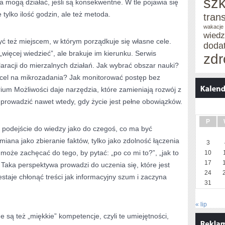
szk
a mogą działać, jeśli są konsekwentne. W tle pojawia się
 tylko ilość godzin, ale też metoda.
tran
wakacje
wied
ć też miejscem, w którym porządkuje się własne cele.
doda
„więcej wiedzieć”, ale brakuje im kierunku. Serwis
zdr
racji do mierzalnych działań. Jak wybrać obszar nauki?
ić cel na mikrozadania? Jak monitorować postęp bez
ium Możliwości daje narzędzia, które zamieniają rozwój z
prowadzić nawet wtedy, gdy życie jest pełne obowiązków.
P
t podejście do wiedzy jako do czegoś, co ma być
miana jako zbieranie faktów, tylko jako zdolność łączenia
3
może zachęcać do tego, by pytać: „po co mi to?”, „jak to
10
17
 Taka perspektywa prowadzi do uczenia się, które jest
24
staje chłonąć treści jak informacyjny szum i zaczyna
31
« lip
 są też „miękkie” kompetencje, czyli te umiejętności,