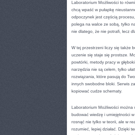
Laboratorium Możliwości to równie
chcą wpaść w pułapkę nieustanne
odpoczynek jest częścią procesu,
polega na walce ze sobą, tylko n
nie dlatego, że nie potrafi, lecz 
W tej przestrzeni liczy się także
uczenie się staje się prostsze. M
powtórki, metody pracy w głębok
narzędzia nie są celem, tylko uła
rozwiązania, które pasują do Twoj
innych swobodne bloki. Serwis za
kopiować cudze schematy.
Laboratorium Możliwości można w
budować wiedzę i umiejętności w 
rosnąć nie tylko w teorii, ale w re
rozumieć, lepiej działać. Dzięki t