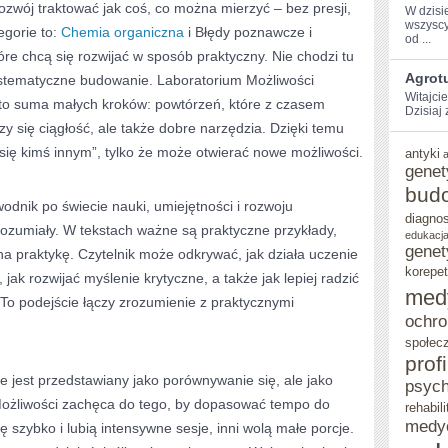
ozwój traktować jak coś, co można mierzyć – bez presji,
W dzisi
wszyscy
egorie to:
Chemia organiczna
i Błędy poznawcze i
⁣od ...
tóre chcą się rozwijać w sposób praktyczny. Nie chodzi tu
Agrotu
ystematyczne budowanie. Laboratorium Możliwości
Witajci
 to suma małych kroków: powtórzeń, które z czasem
Dzisiaj
liczy się ciągłość, ale także dobre narzędzia. Dzięki temu
ć się kimś innym”, tylko że może otwierać nowe możliwości.
antyki
genet
bud
odnik po świecie nauki, umiejętności i rozwoju
diagno
rozumiały. W tekstach ważne są praktyczne przykłady,
edukacja
genet
na praktykę. Czytelnik może odkrywać, jak działa uczenie
korepet
jak rozwijać myślenie krytyczne, a także jak lepiej radzić
med
To podejście łączy zrozumienie z praktycznymi
ochro
społec
prof
ie jest przedstawiany jako porównywanie się, ale jako
psych
Możliwości zachęca do tego, by dopasować tempo do
rehabili
medy
 szybko i lubią intensywne sesje, inni wolą małe porcje.