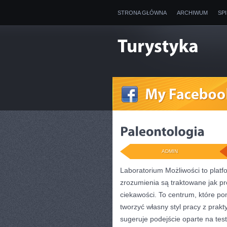
STRONA GŁÓWNA
ARCHIWUM
SP
ADMIN
Laboratorium Możliwości to platf
zrozumienia są traktowane jak pr
ciekawości. To centrum, które p
tworzyć własny styl pracy z prak
sugeruje podejście oparte na tes