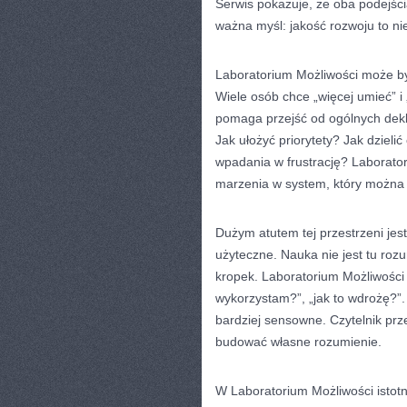
Serwis pokazuje, że oba podejści
ważna myśl: jakość rozwoju to nie
Laboratorium Możliwości może by
Wiele osób chce „więcej umieć” i 
pomaga przejść od ogólnych dekla
Jak ułożyć priorytety? Jak dziel
wpadania w frustrację? Laborator
marzenia w system, który można 
Dużym atutem tej przestrzeni jes
użyteczne. Nauka nie jest tu rozu
kropek. Laboratorium Możliwości 
wykorzystam?”, „jak to wdrożę?”.
bardziej sensowne. Czytelnik prze
budować własne rozumienie.
W Laboratorium Możliwości istotne