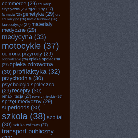
commerce
(29)
edukacja
egzaminy
(27)
turystyczna
(26)
genetyka
(29)
farmacja
(26)
gry
edukacyjne
(26)
hotele butikowe
(26)
materiały
korepetycje
(27)
medyczne
(29)
medycyna
(33)
motocykle
(37)
ochrona przyrody
(29)
opieka społeczna
odchudzanie
(26)
opieka zdrowotna
(27)
profilaktyka
(32)
(30)
przychodnia
(30)
psychologia społeczna
recepty
(30)
(29)
rehabilitacja
(27)
rowery miejskie
(26)
sprzęt medyczny
(29)
superfoods
(30)
szkoła
(38)
szpital
(30)
sztuka cyfrowa
(27)
transport publiczny