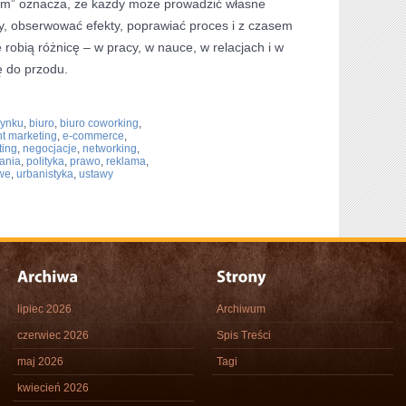
ium” oznacza, że każdy może prowadzić własne
, obserwować efekty, poprawiać proces i z czasem
 robią różnicę – w pracy, w nauce, w relacjach i w
ę do przodu.
rynku
,
biuro
,
biuro coworking
,
nt marketing
,
e-commerce
,
ting
,
negocjacje
,
networking
,
ania
,
polityka
,
prawo
,
reklama
,
we
,
urbanistyka
,
ustawy
lipiec 2026
Archiwum
czerwiec 2026
Spis Treści
maj 2026
Tagi
kwiecień 2026