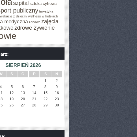
oła
szpital
sztuka cyfrowa
sport publiczny
turystyka
wakacje z dziećmi
wellness w hotelach
zajęcia
za medyczna
zabawa
tkowe
zdrowe żywienie
owie
SIERPIEŃ 2026
W
Ś
C
P
S
N
1
2
4
5
6
7
8
9
11
12
13
14
15
16
18
19
20
21
22
23
25
26
27
28
29
30