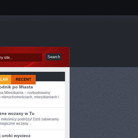
ULAR
RECENT
odnik po Miasta
ka Mieszkania – rozbudowany
o nieruchomościach, mieszkaniach i
zne wczasy w Tu
e miłośnicy ‍podróży! Dziś zabieramy
magiczne wczasy ...
 uroki wyciecz