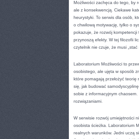
Możliwości zachęca do tego, by r
ale z konsekwencją. Ciekawe kat
heurystyki. To serwis dla osób, k
o chwilową motywację, tylko o s
pokazuje, że rozwój kompetencji
przynoszą efekty. W tej filozofii 
czytelnik nie czuje, że musi „sta
Laboratorium Możliwości to przew
osobistego, ale ujęta w sposób z
które pomagają przełożyć teorię 
się, jak budować samodyscyplinę, 
sobie z informacyjnym chaosem. 
rozwiązaniami.
W serwisie rozwój umiejętności n
osobista ścieżka. Laboratorium 
realnych warunków. Jedni uczą się