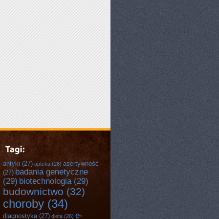
antyki
(27)
asertywność
apteka
(26)
badania genetyczne
(27)
(29)
biotechnologia
(29)
budownictwo
(32)
choroby
(34)
e-
diagnostyka
(27)
dieta
(26)