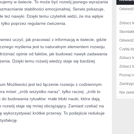
onujemy w świecie. To może być rozwój jasnego wyrażania
wzmacnianie stabilności emocjonalnej. Serwis pokazuje,
Odwiedź 
ale też nawyki. Dzięki temu czytelnik widzi, że ma wpływ
 tylko poprzez regularne ćwiczenia.
Zobacz t
Skontakt
nież uczyć, jak pracować z informacją w świecie, gdzie
Odwiedź 
cznego myślenia jest tu naturalnym elementem rozwoju.
Czytaj da
różniać opinie od faktów, jak budować nawyk zadawania
Zobacz t
dzenia. Dzięki temu rozwój wiedzy staje się bardziej
Zobacz t
Poznaj n
Zaintry
rium Możliwości jest też łączenie rozwoju z codziennym
óra mówi: „zrób wszystko naraz”, tylko raczej: „zrób to
Nie zwlek
do budowania rytuałów: małe bloki nauki, które dają
rozwój staje się mniej obciążający. Zamiast czekać na
ię wykorzystywać krótkie przerwy. To podejście redukuje
tysfakcję.