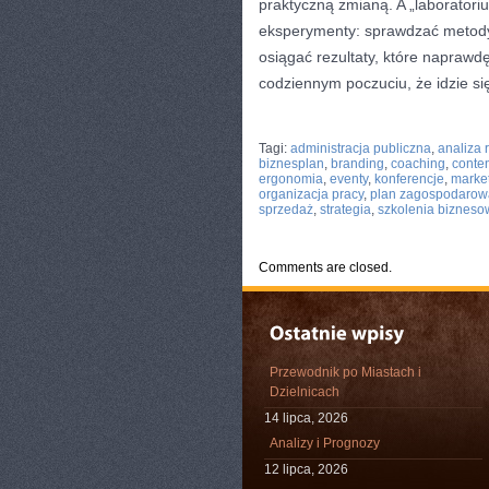
praktyczną zmianą. A „laborator
eksperymenty: sprawdzać metody
osiągać rezultaty, które naprawdę
codziennym poczuciu, że idzie si
CATEGORIES:
TURYSTYKA, PODRÓŻE
Tagi:
administracja publiczna
,
analiza 
biznesplan
,
branding
,
coaching
,
conte
ergonomia
,
eventy
,
konferencje
,
marke
organizacja pracy
,
plan zagospodarow
sprzedaż
,
strategia
,
szkolenia bizneso
Comments are closed.
Przewodnik po Miastach i
Dzielnicach
14 lipca, 2026
Analizy i Prognozy
12 lipca, 2026