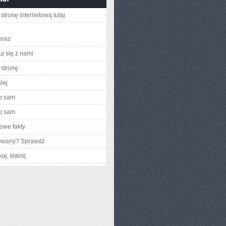
stronę internetową tutaj
eraz
uj się z nami
stronę
lej
o sam
o sam
owe fakty
gowany? Sprawdź
aj, kliknij