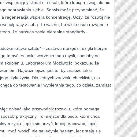
ż wspierający klimat dla osób, które lubią rozwój, ale nie
go poprawiania siebie. Serwis może przypominać, że
 a regeneracja wspiera koncentrację. Uczy, że rozwój nie
a współpracy z sobą. To ważne, bo wiele osób rezygnuje
dlatego, że narzuca sobie nierealne standardy.
 budowanie „warsztatu” – zestawu narzędzi, dzięki którym
ogą to być techniki tworzenia map myśli, sposoby na
im skupieniu. Laboratorium Możliwości pokazuje, że
twieniem. Najważniejsze jest to, by znaleźć takie
ego stylu życia. Dla jednych zadziała checklista, dla
chęca do testowania i wybierania tego, co działa, zamiast
ięc opisać jako przewodnik rozwoju, które pomaga
sposób praktyczny. To miejsce dla osób, które chcą
alnym życiu: lepiej się uczyć, lepiej pracować, lepiej
emu „możliwości” nie są jedynie hasłem, lecz stają się