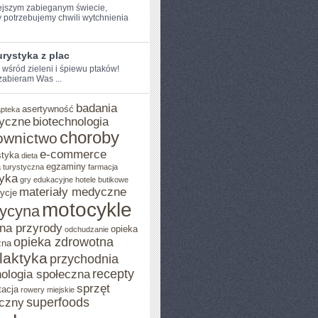
ejszym ​zabieganym świecie,
 potrzebujemy chwili wytchnienia
rystyka z plac
e wśród zieleni i śpiewu ptaków!
 zabieram Was ...
badania
asertywność
apteka
yczne
biotechnologia
choroby
ownictwo
e-commerce
styka
dieta
egzaminy
 turystyczna
farmacja
yka
gry edukacyjne
hotele butikowe
materiały medyczne
ycje
motocykle
ycyna
na przyrody
opieka
odchudzanie
opieka zdrowotna
zna
ilaktyka
przychodnia
recepty
ologia społeczna
sprzęt
tacja
rowery miejskie
superfoods
czny