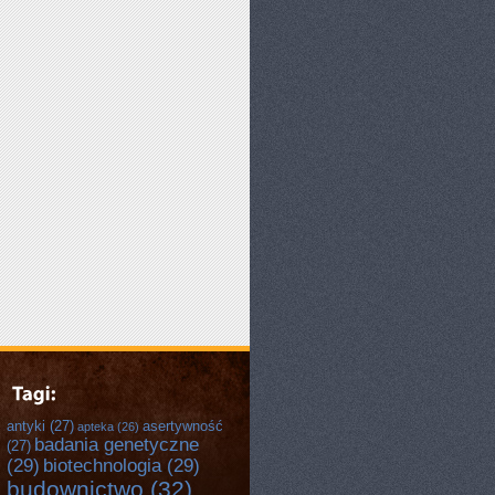
antyki
(27)
asertywność
apteka
(26)
badania genetyczne
(27)
(29)
biotechnologia
(29)
budownictwo
(32)