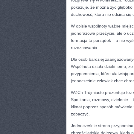
rozgrywa się w konkretach: rodzi
pokazuje, że można żyć głęboko 
duchowość, która nie odcina się o
W opisie wspólnoty ważne miejsc
jednorazowe przeżycie, ale o uc
formacja to porządek – a nie wyś
rozeznawania.
Dla osób bardziej zaangażowany
Wspólnota działa dzięki temu, że
przypomnienia, które ułatwiają or
jednocześnie człowiek chce chron
WŻCh Trójmiasto prezentuje też w
Spotkania, rozmowy, dzielenie –
klimat poprzez sposób mówienia: b
zobaczyć.
Jednocześnie strona przypomina, ż
chrześcijańskie dojrzewa, kiedy 