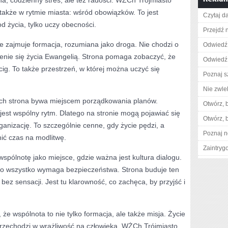
na, codzienny stres, ale też radości. WŻCh Trójmiasto
także w rytmie miasta: wśród obowiązków. To jest
Czytaj da
d życia, tylko uczy obecności.
Przejdź 
e zajmuje formacja, rozumiana jako droga. Nie chodzi o
Odwiedź 
zenie się życia Ewangelią. Strona pomaga zobaczyć, że
Odwiedź 
cig. To także przestrzeń, w której można uczyć się
Poznaj s
Nie zwlek
ch strona bywa miejscem porządkowania planów.
Otwórz, 
 jest wspólny rytm. Dlatego na stronie mogą pojawiać się
Otwórz, 
ganizację. To szczególnie cenne, gdy życie pędzi, a
Poznaj n
ić czas na modlitwę.
Zaintry
spólnotę jako miejsce, gdzie ważna jest kultura dialogu.
 to wszystko wymaga bezpieczeństwa. Strona buduje ten
ez sensacji. Jest tu klarowność, co zachęca, by przyjść i
e wspólnota to nie tylko formacja, ale także misja. Życie
przechodzi w wrażliwość na człowieka. WŻCh Trójmiasto