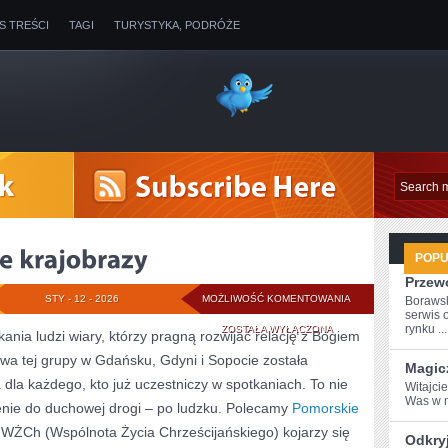
IS TREŚCI
TAGI
TURYSTYKA, PODRÓŻE
POP
Przew
PLAŻE
STY - 12 - 2026
MOŻLIWOŚĆ KOMENTOWANIA
Boraws
serwis 
I
rynku ...
ZOSTAŁA WYŁĄCZONA
ania ludzi wiary, którzy pragną rozwijać relację z Bogiem
owa tej grupy w Gdańsku, Gdyni i Sopocie została
NADMORSKIE
Magic
la każdego, kto już uczestniczy w spotkaniach. To nie
Witajci
KRAJOBRAZY
Was ⁢w 
zenie do duchowej drogi – po ludzku. Polecamy
Pomorskie
 WŻCh (Wspólnota Życia Chrześcijańskiego) kojarzy się
Odkryj