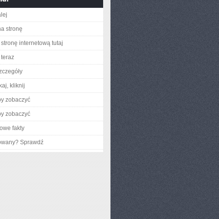
lej
na stronę
stronę internetową tutaj
teraz
zczegóły
aj, kliknij
by zobaczyć
by zobaczyć
owe fakty
gowany? Sprawdź