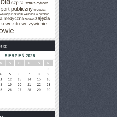
oła
szpital
sztuka cyfrowa
sport publiczny
turystyka
wakacje z dziećmi
wellness w hotelach
zajęcia
za medyczna
zabawa
tkowe
zdrowe żywienie
owie
SIERPIEŃ 2026
W
Ś
C
P
S
N
1
2
4
5
6
7
8
9
11
12
13
14
15
16
18
19
20
21
22
23
25
26
27
28
29
30