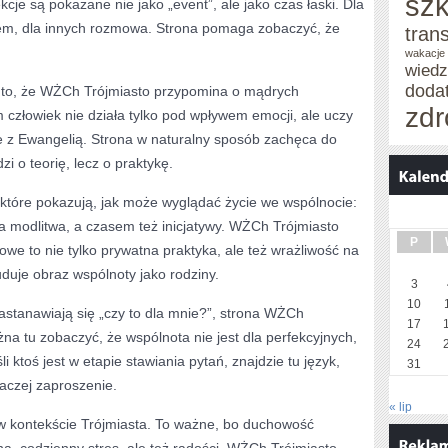
szk
kcje są pokazane nie jako „event”, ale jako czas łaski. Dla
em, dla innych rozmowa. Strona pomaga zobaczyć, że
tran
wakacje
wied
doda
to, że WŻCh Trójmiasto przypomina o mądrych
zdr
m człowiek nie działa tylko pod wpływem emocji, ale uczy
dne z Ewangelią. Strona w naturalny sposób zachęca do
zi o teorię, lecz o praktykę.
, które pokazują, jak może wyglądać życie we wspólnocie:
a modlitwa, a czasem też inicjatywy. WŻCh Trójmiasto
P
owe to nie tylko prywatna praktyka, ale też wrażliwość na
duje obraz wspólnoty jako rodziny.
3
10
zastanawiają się „czy to dla mnie?”, strona WŻCh
17
ożna tu zobaczyć, że wspólnota nie jest dla perfekcyjnych,
24
li ktoś jest w etapie stawiania pytań, znajdzie tu język,
31
aczej zaproszenie.
« lip
w kontekście Trójmiasta. To ważne, bo duchowość