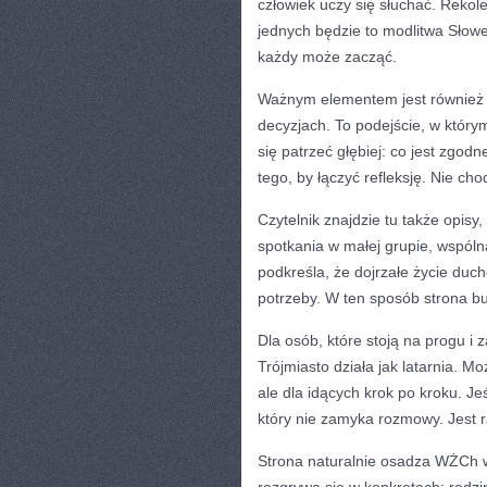
człowiek uczy się słuchać. Rekole
jednych będzie to modlitwa Słow
każdy może zacząć.
Ważnym elementem jest również 
decyzjach. To podejście, w który
się patrzeć głębiej: co jest zgo
tego, by łączyć refleksję. Nie chod
Czytelnik znajdzie tu także opisy
spotkania w małej grupie, wspóln
podkreśla, że dojrzałe życie duch
potrzeby. W ten sposób strona bu
Dla osób, które stoją na progu i 
Trójmiasto działa jak latarnia. M
ale dla idących krok po kroku. Jeś
który nie zamyka rozmowy. Jest r
Strona naturalnie osadza WŻCh 