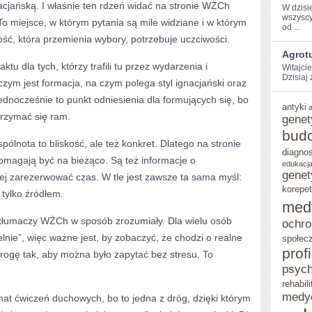
cjańską. I właśnie ten rdzeń widać na stronie WŻCh
W dzisi
wszyscy
To miejsce, w którym pytania są mile widziane i w którym
⁣od ...
ość, która przemienia wybory, potrzebuje uczciwości.
Agrotu
ktu dla tych, którzy trafili tu przez wydarzenia i
Witajci
Dzisiaj
czym jest formacja, na czym polega styl ignacjański oraz
ednocześnie to punkt odniesienia dla formujących się, bo
antyki
trzymać się ram.
genet
bud
ólnota to bliskość, ale też konkret. Dlatego na stronie
diagno
pomagają być na bieżąco. Są też informacje o
edukacja
genet
iej zarezerwować czas. W tle jest zawsze ta sama myśl:
korepet
 tylko źródłem.
med
e tłumaczy WŻCh w sposób zrozumiały. Dla wielu osób
ochro
elnie”, więc ważne jest, by zobaczyć, że chodzi o realne
społec
prof
rogę tak, aby można było zapytać bez stresu. To
psych
rehabili
medy
emat ćwiczeń duchowych, bo to jedna z dróg, dzięki którym