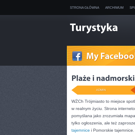
STRONA GŁÓWNA
ARCHIWUM
SP
ADMIN
WŻCh Trójmiasto to miejsce spotk
w realnym życiu. Strona internet
pomyślana jako zrozumiała mapa d
tylko ogłoszenia, ale też zapros
tajemnice
i Pomorskie tajemnice.