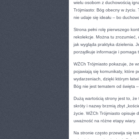
wielu osobom z duchowością igna
Trójmiasto: Bóg obecny w życiu. 
nie udaje się ideału – bo duchow
Strona pełni rolę pierwszego konta
rekolekcje. Można tu zrozumieć, 
jak wygląda praktyka dzielenia. J
porządkuje informacje i pomaga 
WŻCh Trójmiasto pokazuje, że wsp
pojawiają się komunikaty, które 
wydarzeniach, dzięki którym łatw
Bóg nie jest tematem od święta –
Dużą wartością strony jest to, ż
skróty i nazwy brzmią zbyt „kości
życie. WŻCh Trójmiasto opisuje d
uważność na różne etapy wiary.
Na stronie często przewija się t