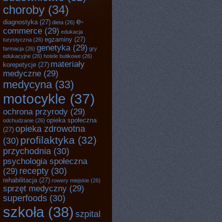
choroby
(34)
e-
diagnostyka
(27)
dieta
(26)
commerce
(29)
edukacja
egzaminy
(27)
turystyczna
(26)
genetyka
(29)
farmacja
(26)
gry
edukacyjne
(26)
hotele butikowe
(26)
materiały
korepetycje
(27)
medyczne
(29)
medycyna
(33)
motocykle
(37)
ochrona przyrody
(29)
opieka społeczna
odchudzanie
(26)
opieka zdrowotna
(27)
profilaktyka
(32)
(30)
przychodnia
(30)
psychologia społeczna
recepty
(30)
(29)
rehabilitacja
(27)
rowery miejskie
(26)
sprzęt medyczny
(29)
superfoods
(30)
szkoła
(38)
szpital