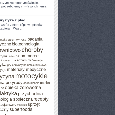
ejszym ​zabieganym świecie,
 potrzebujemy chwili wytchnienia
rystyka z plac
e wśród zieleni i śpiewu ptaków!
 zabieram Was ...
badania
asertywność
apteka
yczne
biotechnologia
choroby
ownictwo
e-commerce
styka
dieta
egzaminy
 turystyczna
farmacja
yka
gry edukacyjne
hotele butikowe
materiały medyczne
ycje
motocykle
ycyna
na przyrody
opieka
odchudzanie
opieka zdrowotna
zna
ilaktyka
przychodnia
recepty
ologia społeczna
sprzęt
tacja
rowery miejskie
superfoods
czny