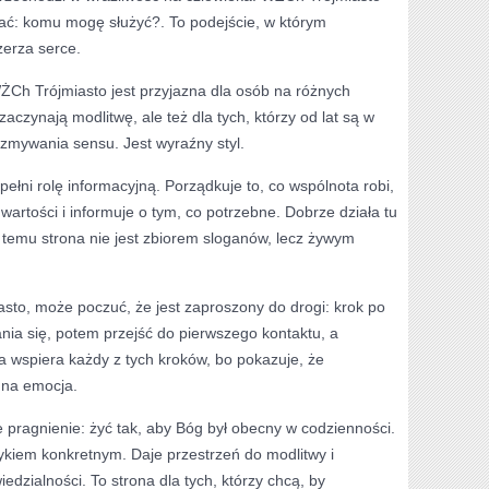
ytać: komu mogę służyć?. To podejście, w którym
erza serce.
WŻCh Trójmiasto jest przyjazna dla osób na różnych
zaczynają modlitwę, ale też dla tych, którzy od lat są w
zmywania sensu. Jest wyraźny styl.
ełni rolę informacyjną. Porządkuje to, co wspólnota robi,
artości i informuje o tym, co potrzebne. Dobrze działa tu
ki temu strona nie jest zbiorem sloganów, lecz żywym
asto, może poczuć, że jest zaproszony do drogi: krok po
nia się, potem przejść do pierwszego kontaktu, a
a wspiera każdy z tych kroków, bo pokazuje, że
dna emocja.
e pragnienie: żyć tak, aby Bóg był obecny w codzienności.
kiem konkretnym. Daje przestrzeń do modlitwy i
dzialności. To strona dla tych, którzy chcą, by