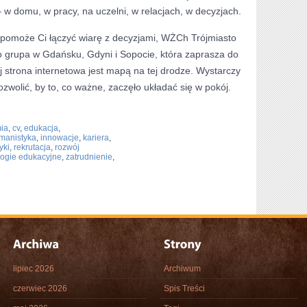
 w domu, w pracy, na uczelni, w relacjach, w decyzjach.
e pomoże Ci łączyć wiarę z decyzjami, WŻCh Trójmiasto
To grupa w Gdańsku, Gdyni i Sopocie, która zaprasza do
j strona internetowa jest mapą na tej drodze. Wystarczy
zwolić, by to, co ważne, zaczęło układać się w pokój.
ia
,
cv
,
edukacja
,
manistyka
,
innowacje
,
kariera
,
yki
,
rekrutacja
,
rozwój
logie edukacyjne
,
zatrudnienie
,
lipiec 2026
Archiwum
czerwiec 2026
Spis Treści