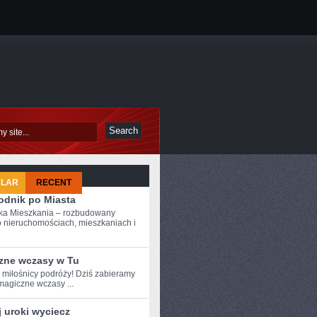
ULAR
RECENT
odnik po Miasta
ka Mieszkania – rozbudowany
o nieruchomościach, mieszkaniach i
zne wczasy w Tu
e miłośnicy ‍podróży! Dziś zabieramy
magiczne wczasy ...
 uroki wyciecz