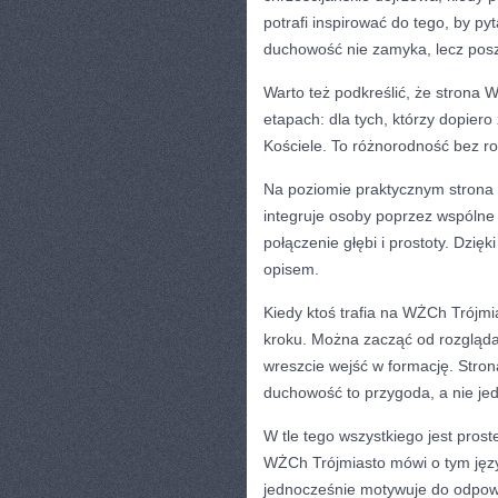
potrafi inspirować do tego, by p
duchowość nie zamyka, lecz posz
Warto też podkreślić, że strona 
etapach: dla tych, którzy dopiero 
Kościele. To różnorodność bez ro
Na poziomie praktycznym strona p
integruje osoby poprzez wspólne w
połączenie głębi i prostoty. Dzię
opisem.
Kiedy ktoś trafia na WŻCh Trójmi
kroku. Można zacząć od rozgląda
wreszcie wejść w formację. Stron
duchowość to przygoda, a nie je
W tle tego wszystkiego jest prost
WŻCh Trójmiasto mówi o tym języ
jednocześnie motywuje do odpowie